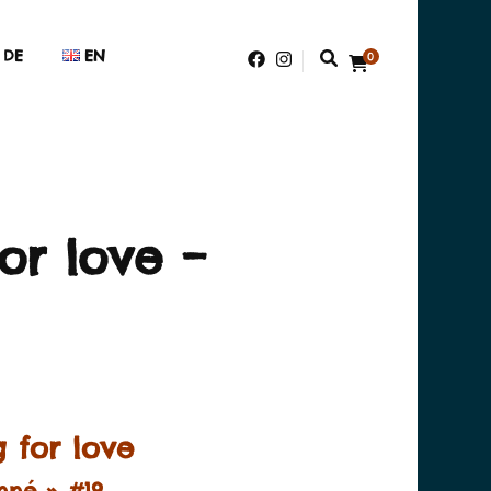
DE
EN
0
or love –
 for love
nné » #19