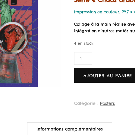
Impression en couleur, 29.7 x
Collage à la main réalisé ave
intégration d’autres matériau
4 en stock
quantité
de
Looking
for
AJOUTER AU PANIER
love
-
POSTER
Catégorie :
Posters
Informations complémentaires