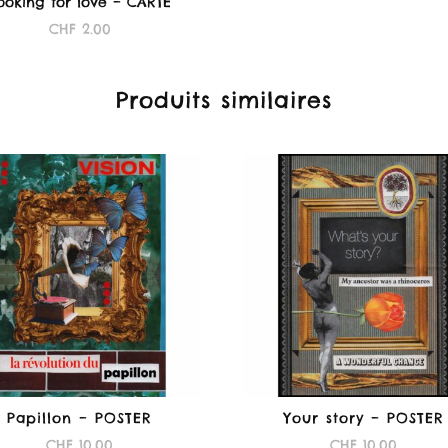
ooking for love – CARTE
CHF
2.00
Produits similaires
Papillon – POSTER
Your story – POSTER
CHF
10.00
CHF
10.00