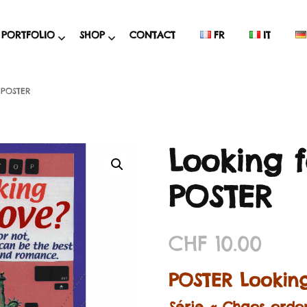
PORTFOLIO
SHOP
CONTACT
FR
IT
m
Collage et
Posters
 POSTER
technique mixte
Cartes
Illustration
Mélanges surprise
numérique
Looking f
Supports
Dessin et peinture
cartes/photos
POSTER
Idées déco
Idées déco
CHF
10.00
PROMO %
PANIER D’ACHAT
POSTER Looking
Série « Chaos ordo