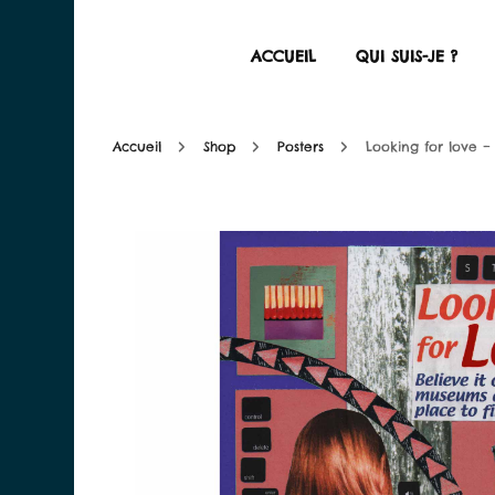
ACCUEIL
QUI SUIS-JE ?
alessandra-bobbia.co
There is something better than perfection
Accueil
Shop
Posters
Looking for love –