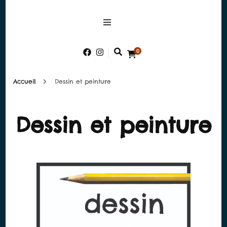
alessandra-
There is something better than
perfection
bobbia.com
0
Accueil
Dessin et peinture
Dessin et peinture