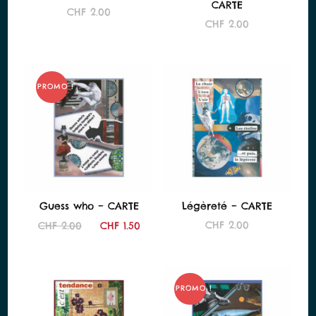
CARTE
CHF
2.00
CHF
2.00
PROMO !
Guess who – CARTE
Légèreté – CARTE
Le
Le
CHF
2.00
CHF
2.00
CHF
1.50
prix
prix
initial
actuel
était :
est :
CHF 2.00.
CHF 1.50.
PROMO !