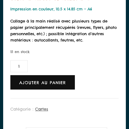
Impression en couleur, 10.5 x 14.85 cm – A6
Collage à la main réalisé avec plusieurs types de
papier principalement récupérés (revues, flyers, photo
personnelles, etc.) ; possible intégration d’autres
matériaux : autocollants, feutres, etc.
15 en stock
quantité
de
Ton
Alternative:
rythme
AJOUTER AU PANIER
-
CARTE
Catégorie :
Cartes