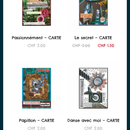
Passionnément – CARTE
Le secret – CARTE
Le
Le
CHF
2.00
CHF
2.00
CHF
1.50
prix
prix
initial
actuel
était :
est :
CHF 2.00.
CHF 1.
Papillon – CARTE
Danse avec moi – CARTE
CHF
2.00
CHF
2.00