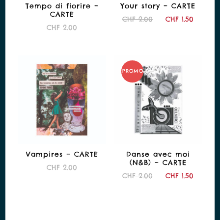
Tempo di fiorire –
Your story – CARTE
CARTE
Le
Le
CHF
2.00
CHF
1.50
CHF
2.00
prix
prix
initial
actuel
était :
est :
CHF 2.00.
CHF 1.
PROMO !
Vampires – CARTE
Danse avec moi
(N&B) – CARTE
CHF
2.00
Le
Le
CHF
2.00
CHF
1.50
prix
prix
initial
actuel
était :
est :
CHF 2.00.
CHF 1.