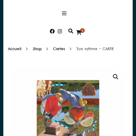
alessandra-
There is something better than
perfection
bobbia.com
0
Accueil
Shop
Cartes
Ton rythme – CARTE