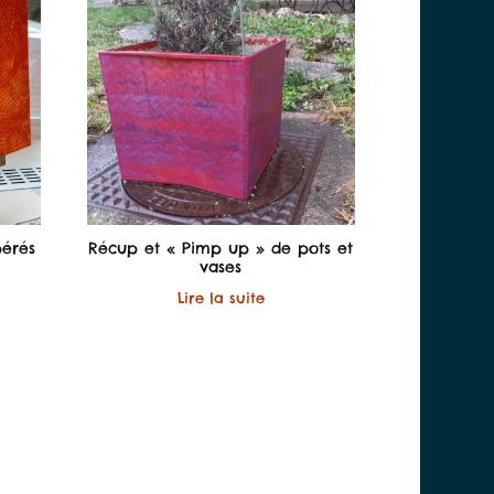
pérés
Récup et « Pimp up » de pots et
vases
Lire la suite