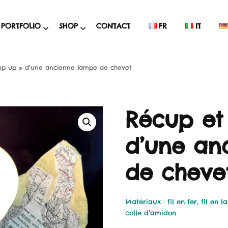
PORTFOLIO
SHOP
CONTACT
FR
IT
m
Collage et
Posters
mp up » d’une ancienne lampe de chevet
technique mixte
Cartes
Illustration
Mélanges surprise
numérique
Récup et
Supports
Dessin et peinture
cartes/photos
d’une an
Idées déco
Idées déco
de cheve
PROMO %
PANIER D’ACHAT
Matériaux : fil en fer, fil en l
colle d’amidon