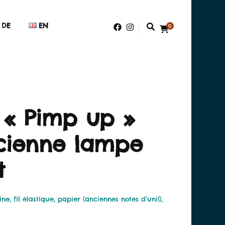
DE
EN
0
 « Pimp up »
cienne lampe
t
aine, fil élastique, papier (anciennes notes d’uni!),