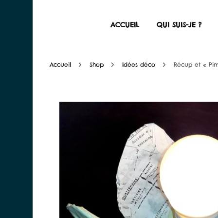
ACCUEIL
QUI SUIS-JE ?
alessandra-bobbia.co
There is something better than perfection
Accueil
Shop
Idées déco
Récup et « Pi